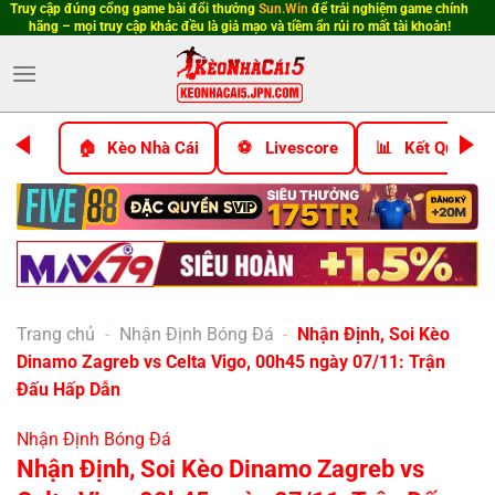
Truy cập đúng cổng game bài đổi thưởng
Sun.Win
để trải nghiệm game chính
Bỏ
hãng – mọi truy cập khác đều là giả mạo và tiềm ẩn rủi ro mất tài khoản!
qua
nội
dung
Kèo Nhà Cái
Livescore
Kết Quả Bó
Trang chủ
-
Nhận Định Bóng Đá
-
Nhận Định, Soi Kèo
Dinamo Zagreb vs Celta Vigo, 00h45 ngày 07/11: Trận
Đấu Hấp Dẫn
Nhận Định Bóng Đá
Nhận Định, Soi Kèo Dinamo Zagreb vs