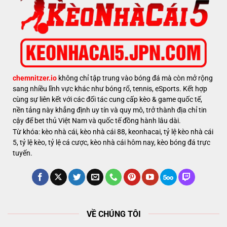
chemnitzer.io
không chỉ tập trung vào bóng đá mà còn mở rộng
sang nhiều lĩnh vực khác như bóng rổ, tennis, eSports. Kết hợp
cùng sự liên kết với các đối tác cung cấp kèo & game quốc tế,
nền tảng này khẳng định uy tín và quy mô, trở thành địa chỉ tin
cậy để bet thủ Việt Nam và quốc tế đồng hành lâu dài.
Từ khóa: kèo nhà cái, kèo nhà cái 88, keonhacai, tỷ lệ kèo nhà cái
5, tỷ lệ kèo, tỷ lệ cá cược, kèo nhà cái hôm nay, kèo bóng đá trực
tuyến.
VỀ CHÚNG TÔI