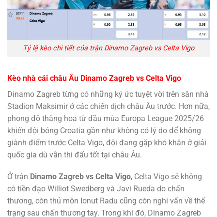
Tỷ lệ kèo chi tiết của trận Dinamo Zagreb vs Celta Vigo
Kèo nhà cái châu Âu Dinamo Zagreb vs Celta Vigo
Dinamo Zagreb từng có những ký ức tuyệt vời trên sân nhà
Stadion Maksimir ở các chiến dịch châu Âu trước. Hơn nữa,
phong độ thăng hoa từ đầu mùa Europa League 2025/26
khiến đội bóng Croatia gần như không có lý do để không
giành điểm trước Celta Vigo, đội đang gặp khó khăn ở giải
quốc gia dù vẫn thi đấu tốt tại châu Âu.
Ở trận
Dinamo Zagreb vs Celta Vigo
, Celta Vigo sẽ không
có tiền đạo Williot Swedberg và Javi Rueda do chấn
thương, còn thủ môn Ionut Radu cũng còn nghi vấn về thể
trạng sau chấn thương tay. Trong khi đó, Dinamo Zagreb