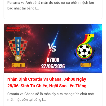
Panama vs Anh sẽ là màn đọ sức có sự chênh lệch lớn
bậc nhất tại bảng L…
Nhận Định Croatia Vs Ghana, 04h00 Ngày
28/06: Sinh Tử Chiến, Ngôi Sao Lên Tiếng
Croatia vs Ghana sẽ là màn đọ sức mang tính chất một
mất một còn tại bảng L.…