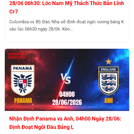
28/06 06h30: Lốc Nam Mỹ Thách Thức Bản Lĩnh
Cr7
Colombia vs Bồ Đào Nha sẽ định đoạt ngôi vương bảng K
vào lúc 06h30 ngày 28/06. Kèo…
Nhận Định Panama vs Anh, 04h00 Ngày 28/06:
Định Đoạt Ngôi Đầu Bảng L