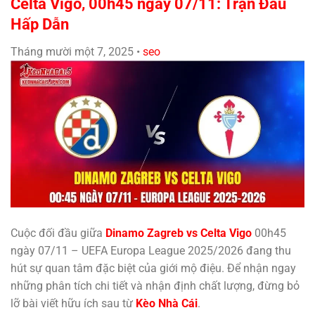
Celta Vigo, 00h45 ngày 07/11: Trận Đấu
Hấp Dẫn
Tháng mười một 7, 2025
•
seo
Cuộc đối đầu giữa
Dinamo Zagreb vs Celta Vigo
00h45
ngày 07/11 – UEFA Europa League 2025/2026 đang thu
hút sự quan tâm đặc biệt của giới mộ điệu. Để nhận ngay
những phân tích chi tiết và nhận định chất lượng, đừng bỏ
lỡ bài viết hữu ích sau từ
Kèo Nhà Cái
.