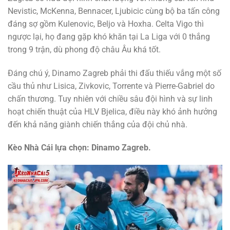
Nevistic, McKenna, Bennacer, Ljubicic cùng bộ ba tấn công
đáng sợ gồm Kulenovic, Beljo và Hoxha. Celta Vigo thì
ngược lại, họ đang gặp khó khăn tại La Liga với 0 thắng
trong 9 trận, dù phong độ châu Âu khá tốt.
Đáng chú ý, Dinamo Zagreb phải thi đấu thiếu vắng một số
cầu thủ như Lisica, Zivkovic, Torrente và Pierre-Gabriel do
chấn thương. Tuy nhiên với chiều sâu đội hình và sự linh
hoạt chiến thuật của HLV Bjelica, điều này khó ảnh hưởng
đến khả năng giành chiến thắng của đội chủ nhà.
Kèo Nhà Cái lựa chọn: Dinamo Zagreb.