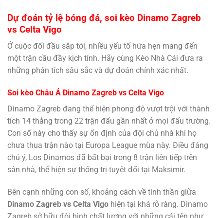
Dự đoán
tỷ lệ bóng đá
, soi kèo Dinamo Zagreb
vs Celta Vigo
Ở cuộc đối đầu sắp tới, nhiều yếu tố hứa hẹn mang đến
một trận cầu đầy kịch tính. Hãy cùng Kèo Nhà Cái đưa ra
những phân tích sâu sắc và dự đoán chính xác nhất.
Soi kèo Châu Á Dinamo Zagreb vs Celta Vigo
Dinamo Zagreb đang thể hiện phong độ vượt trội với thành
tích 14 thắng trong 22 trận đấu gần nhất ở mọi đấu trường.
Con số này cho thấy sự ổn định của đội chủ nhà khi họ
chưa thua trận nào tại Europa League mùa này. Điều đáng
chú ý, Los Dinamos đã bất bại trong 8 trận liên tiếp trên
sân nhà, thể hiện sự thống trị tuyệt đối tại Maksimir.
Bên cạnh những con số, khoảng cách về tinh thần giữa
Dinamo Zagreb vs Celta Vigo
hiện tại khá rõ ràng. Dinamo
Zagreb sở hữu đội hình chất lượng với những cái tên như