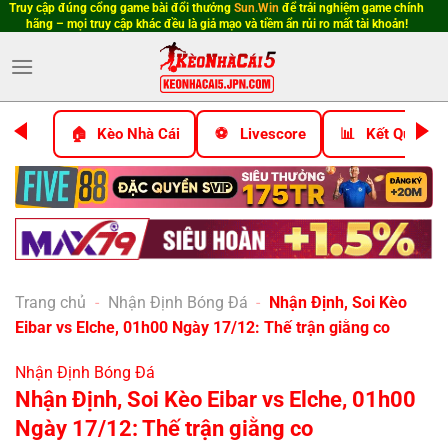
Truy cập đúng cổng game bài đổi thưởng
Sun.Win
để trải nghiệm game chính
Bỏ
hãng – mọi truy cập khác đều là giả mạo và tiềm ẩn rủi ro mất tài khoản!
qua
nội
dung
Kèo Nhà Cái
Livescore
Kết Quả Bó
Trang chủ
-
Nhận Định Bóng Đá
-
Nhận Định, Soi Kèo
Eibar vs Elche, 01h00 Ngày 17/12: Thế trận giằng co
Nhận Định Bóng Đá
Nhận Định, Soi Kèo Eibar vs Elche, 01h00
Ngày 17/12: Thế trận giằng co