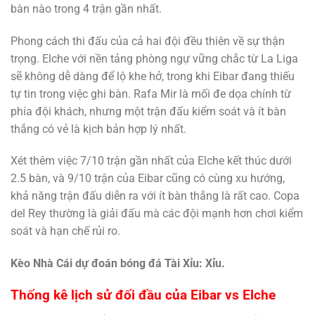
bàn nào trong 4 trận gần nhất.
Phong cách thi đấu của cả hai đội đều thiên về sự thận
trọng. Elche với nền tảng phòng ngự vững chắc từ La Liga
sẽ không dễ dàng để lộ khe hở, trong khi Eibar đang thiếu
tự tin trong việc ghi bàn. Rafa Mir là mối đe dọa chính từ
phía đội khách, nhưng một trận đấu kiểm soát và ít bàn
thắng có vẻ là kịch bản hợp lý nhất.
Xét thêm việc 7/10 trận gần nhất của Elche kết thúc dưới
2.5 bàn, và 9/10 trận của Eibar cũng có cùng xu hướng,
khả năng trận đấu diễn ra với ít bàn thắng là rất cao. Copa
del Rey thường là giải đấu mà các đội mạnh hơn chơi kiểm
soát và hạn chế rủi ro.
Kèo Nhà Cái dự đoán bóng đá Tài Xỉu: Xỉu.
Thống kê lịch sử đối đầu của Eibar vs Elche