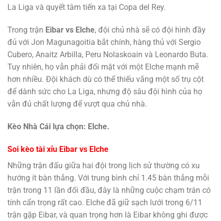
La Liga và quyết tâm tiến xa tại Copa del Rey.
Trong trận
Eibar vs Elche
, đội chủ nhà sẽ có đội hình đầy
đủ với Jon Magunagoitia bắt chính, hàng thủ với Sergio
Cubero, Anaitz Arbilla, Peru Nolaskoain và Leonardo Buta.
Tuy nhiên, họ vẫn phải đối mặt với một Elche mạnh mẽ
hơn nhiều. Đội khách dù có thể thiếu vắng một số trụ cột
để dành sức cho La Liga, nhưng độ sâu đội hình của họ
vẫn đủ chất lượng để vượt qua chủ nhà.
Kèo Nhà Cái lựa chọn: Elche.
Soi kèo tài xỉu Eibar vs Elche
Những trận đấu giữa hai đội trong lịch sử thường có xu
hướng ít bàn thắng. Với trung bình chỉ 1.45 bàn thắng mỗi
trận trong 11 lần đối đầu, đây là những cuộc chạm trán có
tính cẩn trọng rất cao. Elche đã giữ sạch lưới trong 6/11
trận gặp Eibar, và quan trọng hơn là Eibar không ghi được