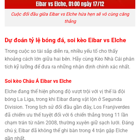
Cuộc đối đầu giữa Eibar vs Elche hứa hẹn sẽ vô cùng căng
thẳng
Dự đoán
tỷ lệ bóng đá
, soi kèo Eibar vs Elche
Trong cuộc so tài sắp diễn ra, nhiều yếu tố cho thấy
khoảng cách lớn giữa hai bên. Hãy cùng Kèo Nhà Cái phân
tích kỹ lưỡng để đưa ra những nhận định chính xác nhất.
Soi kèo Châu Á Eibar vs Elche
Elche đang thể hiện phong độ vượt trội với vị thế là đội
bóng La Liga, trong khi Eibar đang vật lộn ở Segunda
Division. Trong lịch sử đối đầu gần đây, Los Franjiverdes
đã chiếm ưu thế tuyệt đối với 6 chiến thắng trong 11 lần
chạm trán từ năm 2008, thường xuyên giữ sạch lưới. Đáng
chú ý, Eibar đã không thể ghi bàn trong 4 trận gặp Elche
gần nhất.