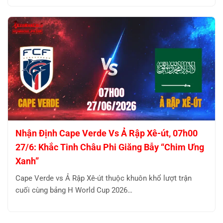
Nhận Định Cape Verde Vs Ả Rập Xê-út, 07h00
27/6: Khắc Tinh Châu Phi Giăng Bẫy “Chim Ưng
Xanh”
Cape Verde vs Ả Rập Xê-út thuộc khuôn khổ lượt trận
cuối cùng bảng H World Cup 2026…