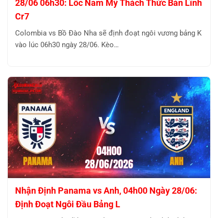
28/06 06h30: Lốc Nam Mỹ Thách Thức Bản Lĩnh
Cr7
Colombia vs Bồ Đào Nha sẽ định đoạt ngôi vương bảng K
vào lúc 06h30 ngày 28/06. Kèo…
Nhận Định Panama vs Anh, 04h00 Ngày 28/06:
Định Đoạt Ngôi Đầu Bảng L