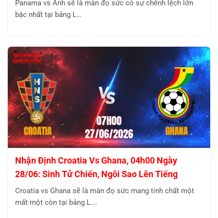
Panama vs Anh sẽ là màn đọ sức có sự chênh lệch lớn
bậc nhất tại bảng L…
Nhận Định Croatia Vs Ghana, 04h00 Ngày
28/06: Sinh Tử Chiến, Ngôi Sao Lên Tiếng
Croatia vs Ghana sẽ là màn đọ sức mang tính chất một
mất một còn tại bảng L.…