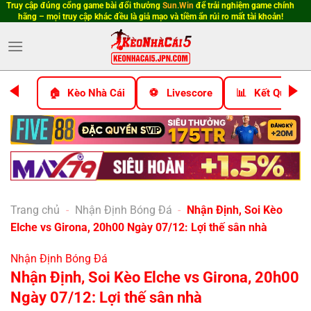
Truy cập đúng cổng game bài đổi thưởng
Sun.Win
để trải nghiệm game chính
Bỏ
hãng – mọi truy cập khác đều là giả mạo và tiềm ẩn rủi ro mất tài khoản!
qua
nội
dung
Kèo Nhà Cái
Livescore
Kết Quả Bó
Trang chủ
-
Nhận Định Bóng Đá
-
Nhận Định, Soi Kèo
Elche vs Girona, 20h00 Ngày 07/12: Lợi thế sân nhà
Nhận Định Bóng Đá
Nhận Định, Soi Kèo Elche vs Girona, 20h00
Ngày 07/12: Lợi thế sân nhà