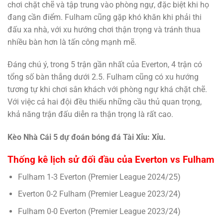
chơi chặt chẽ và tập trung vào phòng ngự, đặc biệt khi họ
đang cần điểm. Fulham cũng gặp khó khăn khi phải thi
đấu xa nhà, với xu hướng chơi thận trọng và tránh thua
nhiều bàn hơn là tấn công mạnh mẽ.
Đáng chú ý, trong 5 trận gần nhất của Everton, 4 trận có
tổng số bàn thắng dưới 2.5. Fulham cũng có xu hướng
tương tự khi chơi sân khách với phòng ngự khá chặt chẽ.
Với việc cả hai đội đều thiếu những cầu thủ quan trọng,
khả năng trận đấu diễn ra thận trọng là rất cao.
Kèo Nhà Cái 5 dự đoán bóng đá Tài Xỉu: Xỉu.
Thống kê lịch sử đối đầu của Everton vs Fulham
Fulham 1-3 Everton (Premier League 2024/25)
Everton 0-2 Fulham (Premier League 2023/24)
Fulham 0-0 Everton (Premier League 2023/24)