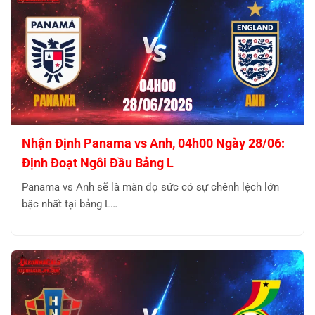
Nhận Định Panama vs Anh, 04h00 Ngày 28/06:
Định Đoạt Ngôi Đầu Bảng L
Panama vs Anh sẽ là màn đọ sức có sự chênh lệch lớn
bậc nhất tại bảng L…