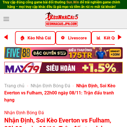
Truy cập đúng cổng game bài đổi thưởng
Sun.Win
để trải nghiệm game chính
Bỏ
hãng – mọi truy cập khác đều là giả mạo và tiềm ẩn rủi ro mất tài khoản!
qua
nội
dung
Kèo Nhà Cái
Livescore
Kết Quả Bó
Trang chủ
-
Nhận Định Bóng Đá
-
Nhận Định, Soi Kèo
Everton vs Fulham, 22h00 ngày 08/11: Trận đấu tranh
hạng
Nhận Định Bóng Đá
Nhận Định, Soi Kèo Everton vs Fulham,