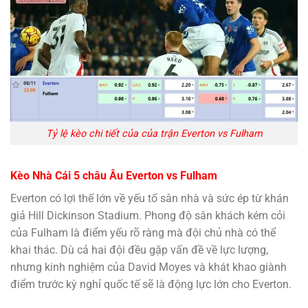
Tỷ lệ kèo chi tiết của của trận Everton vs Fulham
Kèo Nhà Cái 5 châu Âu Everton vs Fulham
Everton có lợi thế lớn về yếu tố sân nhà và sức ép từ khán
giả Hill Dickinson Stadium. Phong độ sân khách kém cỏi
của Fulham là điểm yếu rõ ràng mà đội chủ nhà có thể
khai thác. Dù cả hai đội đều gặp vấn đề về lực lượng,
nhưng kinh nghiệm của David Moyes và khát khao giành
điểm trước kỳ nghỉ quốc tế sẽ là động lực lớn cho Everton.