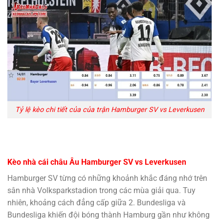
Tỷ lệ kèo chi tiết của của trận Hamburger SV vs Leverkusen
Kèo nhà cái châu Âu Hamburger SV vs Leverkusen
Hamburger SV từng có những khoảnh khắc đáng nhớ trên
sân nhà Volksparkstadion trong các mùa giải qua. Tuy
nhiên, khoảng cách đẳng cấp giữa 2. Bundesliga và
Bundesliga khiến đội bóng thành Hamburg gần như không