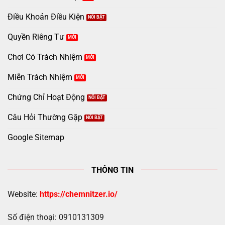
Điều Khoản Điều Kiện
Quyền Riêng Tư
Chơi Có Trách Nhiệm
Miễn Trách Nhiệm
Chứng Chỉ Hoạt Động
Câu Hỏi Thường Gặp
Google Sitemap
THÔNG TIN
Website:
https://chemnitzer.io/
Số điện thoại: 0910131309