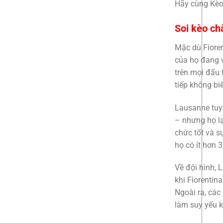
Hãy cùng Kèo
Soi kèo ch
Mặc dù Fioren
của họ đang v
trên mọi đấu 
tiếp không bi
Lausanne tuy 
– nhưng họ lạ
chức tốt và s
họ có ít hơn 
Về đội hình, 
khi Fiorenti
Ngoài ra, cá
làm suy yếu k