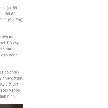
n cuộc đối
hai đội đều
ứ 11 (9 điểm)
tiếp tại
sel. Dù vậy,
trên đấu
iktas trong
ưa có chiến
 nhiên, ở đấu
Kyiv ở lượt
Paolo Vanoli
tình hình.