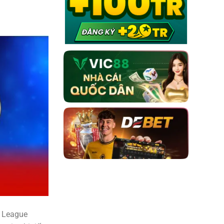
e League