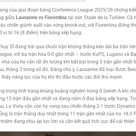
cùng của giai đoạn bảng Conference League 2025/26 chứng kiế
ng giữa
Lausanne vs Fiorentina
tại sân Stade de la Tuilière. Cả 
ộc chiến giành suất vào vòng knock-out, với Fiorentina đứng th
 vị trí 16 (8 điểm) trên bảng xếp hạng.
hụy Sĩ đang trải qua chuỗi trận không thắng kéo dài ba trận liên 
ague, với ba trận hòa 0-0 gần nhất – trước KuPS, Lugano và Ba
nhà của họ vẫn rất ấn tượng khi bất bại trong 5 trận gần nhất 
u, thắng 3 trong số đó. Đáng chú ý, Lausanne đã loại được Bes
o thấy năng lực của họ khi thi đấu trước các đối thủ mạnh.
ng trong tình trạng khủng hoảng nghiêm trọng ở Serieh A khi ch
ong 15 trận đấu gần nhất và đang nằm ở đáy bảng xếp hạng. Tuy
u, La Viola vẫn còn hy vọng sau chiến thắng 2-1 trước Dynamo 
ũng là trận thắng duy nhất trong 11 trận gần nhất của họ. HLV 
hiệm đang chịu áp lực lớn và cần kết quả tích cực để cải thiện 