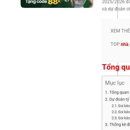
2025/2026 đan
và dự đoán ch
XEM TH
TOP
nhà 
Tổng qu
Mục lục
Tổng quan 
Dự đoán tỷ 
Soi kè
Soi kè
Soi kèo
Thống kê đ