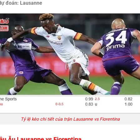
 dự đoán: Lausanne
Tỷ lệ kèo chi tiết của trận Lausanne vs Fiorentina
âu Âu Lausanne vs Fiorentina