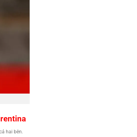
orentina
cả hai bên.