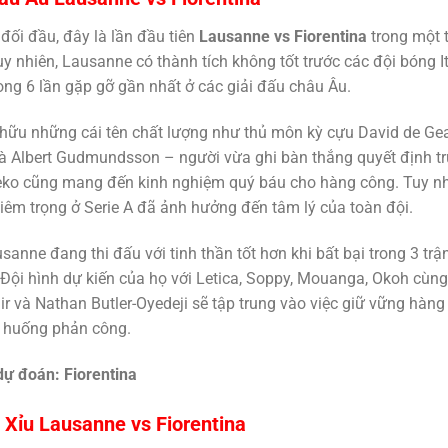
 đối đầu, đây là lần đầu tiên
Lausanne vs Fiorentina
trong một 
uy nhiên, Lausanne có thành tích không tốt trước các đội bóng It
ong 6 lần gặp gỡ gần nhất ở các giải đấu châu Âu.
 hữu những cái tên chất lượng như thủ môn kỳ cựu David de Gea
à Albert Gudmundsson – người vừa ghi bàn thắng quyết định 
zeko cũng mang đến kinh nghiệm quý báu cho hàng công. Tuy n
iêm trọng ở Serie A đã ảnh hưởng đến tâm lý của toàn đội.
anne đang thi đấu với tinh thần tốt hơn khi bất bại trong 3 trận
Đội hình dự kiến của họ với Letica, Soppy, Mouanga, Okoh cùng
r và Nathan Butler-Oyedeji sẽ tập trung vào việc giữ vững hàng
h huống phản công.
dự đoán: Fiorentina
i Xỉu Lausanne vs Fiorentina