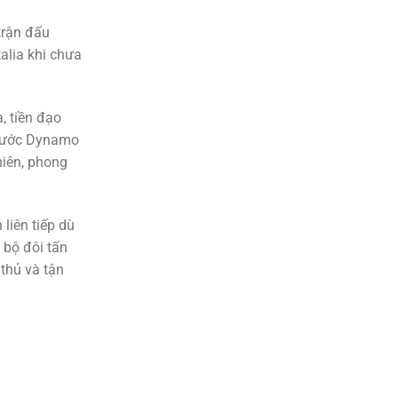
trận đấu
alia khi chưa
, tiền đạo
trước Dynamo
hiên, phong
 liên tiếp dù
 bộ đôi tấn
 thủ và tận