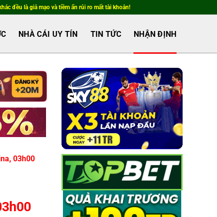
ác đều là giả mạo và tiềm ẩn rủi ro mất tài khoản!
ỢC
NHÀ CÁI UY TÍN
TIN TỨC
NHẬN ĐỊNH
ina, 03h00
 03h00