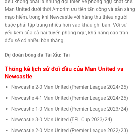
đều không phải là những đội thiên về phòng ngự chặt chẽ.
Man United dưới thời Amorim ưu tiên tấn công và sẵn sàng
mạo hiểm, trong khi Newcastle với hàng thủ thiếu người
buộc phải tập trung nhiều hơn vào khâu ghi bàn. Với sự
yếu kém của cả hai tuyến phòng ngự, khả năng cao trận
đấu sẽ có nhiều bàn thắng.
Dự đoán bóng đá Tài Xỉu: Tài
Thống kê lịch sử đối đầu của Man United vs
Newcastle
Newcastle 2-0 Man United (Premier League 2024/25)
Newcastle 4-1 Man United (Premier League 2024/25)
Newcastle 1-0 Man United (Premier League 2023/24)
Newcastle 3-0 Man United (EFL Cup 2023/24)
Newcastle 2-0 Man United (Premier League 2022/23)