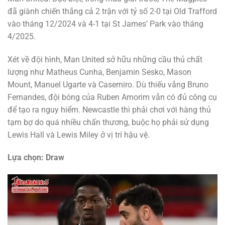
đã giành chiến thắng cả 2 trận với tỷ số 2-0 tại Old Trafford
vào tháng 12/2024 và 4-1 tại St James’ Park vào tháng
4/2025.
Xét về đội hình, Man United sở hữu những cầu thủ chất
lượng như Matheus Cunha, Benjamin Sesko, Mason
Mount, Manuel Ugarte và Casemiro. Dù thiếu vắng Bruno
Fernandes, đội bóng của Ruben Amorim vẫn có đủ công cụ
để tạo ra nguy hiểm. Newcastle thì phải chơi với hàng thủ
tạm bợ do quá nhiều chấn thương, buộc họ phải sử dụng
Lewis Hall và Lewis Miley ở vị trí hậu vệ.
Lựa chọn: Draw