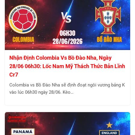
Nhận Định Colombia Vs Bồ Đào Nha, Ngày
28/06 06h30: Lốc Nam Mỹ Thách Thức Bản Lĩnh
Cr7
Colombia vs Bồ Đào Nha sẽ định đoạt ngôi vương bảng K
vào lúc 06h30 ngày 28/06. Kèo…