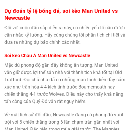
Dự đoán
tỷ lệ bóng đá
, soi kèo Man United vs
Newcastle
Đối với cuộc đấu sắp diễn ra này, có nhiều yếu tố cần được
cân nhắc kỹ lưỡng. Hãy cùng chúng tôi phân tích chi tiết và
đưa ra những dự báo chính xác nhất.
Soi kèo Châu Á Man United vs Newcastle
Mặc dù phong độ gần đây không ấn tượng, Man United
vẫn giữ được lợi thế sân nhà với thành tích khá tốt tại Old
Trafford. Đội chủ nhà đã có những màn trình diễn đầy cảm
xúc như trận hòa 4-4 kịch tính trước Bournemouth hay
chiến thắng 4-1 trước Wolves. Điều này cho thấy khả năng
tấn công của Quỷ Đỏ vẫn rất nguy hiểm.
Về mặt lịch sử đối đầu, Newcastle đang có phong độ vượt
trội với 5 chiến thắng trong 6 lần chạm trán gần nhất với
Man United. Đặc biệt, trong mùa giải trước, The Magpies