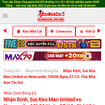
Truy cập đúng cổng game bài đổi thưởng
Sun.Win
để trải nghiệm game chính
Bỏ
hãng – mọi truy cập khác đều là giả mạo và tiềm ẩn rủi ro mất tài khoản!
qua
nội
dung
Kèo Nhà Cái
Livescore
Kết Quả Bó
Trang chủ
-
Nhận Định Bóng Đá
-
Nhận Định, Soi Kèo
Man United vs Newcastle, 03h00 Ngày 27/12: Chủ Nhà
Đón Tin Vui
Nhận Định Bóng Đá
Nhận Định, Soi Kèo Man United vs