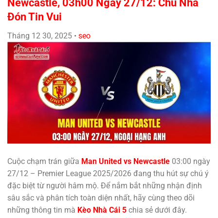
Newcastle, 03h00 Ngày 27/12: Chủ Nhà
Đón Tin Vui
Tháng 12 30, 2025
•
seo
Cuộc chạm trán giữa
Man United vs Newcastle
03:00 ngày
27/12 – Premier League 2025/2026 đang thu hút sự chú ý
đặc biệt từ người hâm mộ. Để nắm bắt những nhận định
sâu sắc và phân tích toàn diện nhất, hãy cùng theo dõi
những thông tin mà
Kèo Nhà Cái 5
chia sẻ dưới đây.