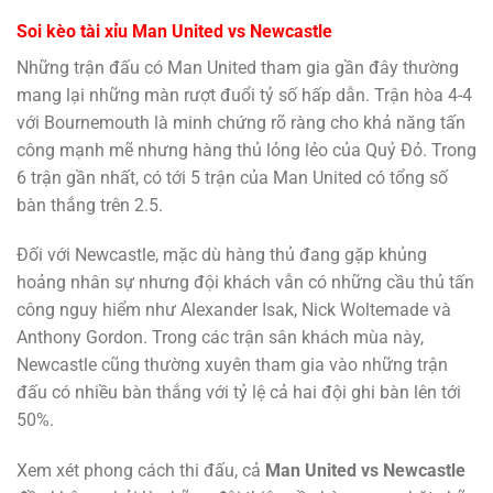
Soi kèo tài xỉu Man United vs Newcastle
Những trận đấu có Man United tham gia gần đây thường
mang lại những màn rượt đuổi tỷ số hấp dẫn. Trận hòa 4-4
với Bournemouth là minh chứng rõ ràng cho khả năng tấn
công mạnh mẽ nhưng hàng thủ lỏng lẻo của Quỷ Đỏ. Trong
6 trận gần nhất, có tới 5 trận của Man United có tổng số
bàn thắng trên 2.5.
Đối với Newcastle, mặc dù hàng thủ đang gặp khủng
hoảng nhân sự nhưng đội khách vẫn có những cầu thủ tấn
công nguy hiểm như Alexander Isak, Nick Woltemade và
Anthony Gordon. Trong các trận sân khách mùa này,
Newcastle cũng thường xuyên tham gia vào những trận
đấu có nhiều bàn thắng với tỷ lệ cả hai đội ghi bàn lên tới
50%.
Xem xét phong cách thi đấu, cả
Man United vs Newcastle