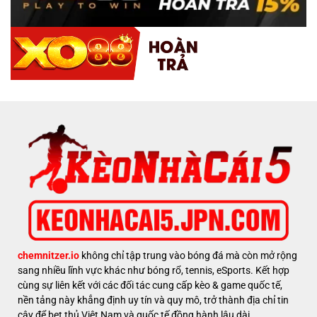
chemnitzer.io
không chỉ tập trung vào bóng đá mà còn mở rộng
sang nhiều lĩnh vực khác như bóng rổ, tennis, eSports. Kết hợp
cùng sự liên kết với các đối tác cung cấp kèo & game quốc tế,
nền tảng này khẳng định uy tín và quy mô, trở thành địa chỉ tin
cậy để bet thủ Việt Nam và quốc tế đồng hành lâu dài.