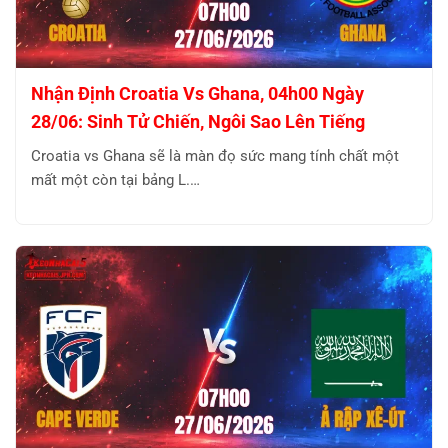
Nhận Định Croatia Vs Ghana, 04h00 Ngày
28/06: Sinh Tử Chiến, Ngôi Sao Lên Tiếng
Croatia vs Ghana sẽ là màn đọ sức mang tính chất một
mất một còn tại bảng L.…