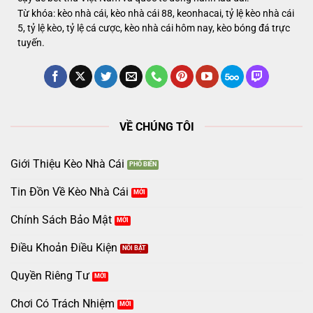
Từ khóa: kèo nhà cái, kèo nhà cái 88, keonhacai, tỷ lệ kèo nhà cái
5, tỷ lệ kèo, tỷ lệ cá cược, kèo nhà cái hôm nay, kèo bóng đá trực
tuyến.
VỀ CHÚNG TÔI
Giới Thiệu Kèo Nhà Cái
Tin Đồn Về Kèo Nhà Cái
Chính Sách Bảo Mật
Điều Khoản Điều Kiện
Quyền Riêng Tư
Chơi Có Trách Nhiệm