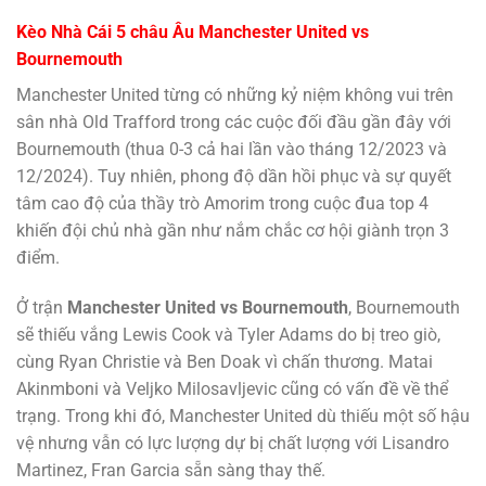
Kèo Nhà Cái 5 châu Âu Manchester United vs
Bournemouth
Manchester United từng có những kỷ niệm không vui trên
sân nhà Old Trafford trong các cuộc đối đầu gần đây với
Bournemouth (thua 0-3 cả hai lần vào tháng 12/2023 và
12/2024). Tuy nhiên, phong độ dần hồi phục và sự quyết
tâm cao độ của thầy trò Amorim trong cuộc đua top 4
khiến đội chủ nhà gần như nắm chắc cơ hội giành trọn 3
điểm.
Ở trận
Manchester United vs Bournemouth
, Bournemouth
sẽ thiếu vắng Lewis Cook và Tyler Adams do bị treo giò,
cùng Ryan Christie và Ben Doak vì chấn thương. Matai
Akinmboni và Veljko Milosavljevic cũng có vấn đề về thể
trạng. Trong khi đó, Manchester United dù thiếu một số hậu
vệ nhưng vẫn có lực lượng dự bị chất lượng với Lisandro
Martinez, Fran Garcia sẵn sàng thay thế.