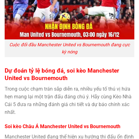
Cuộc đối đầu Manchester United vs Bournemouth đang cực
kỳ nóng
Dự đoán
tỷ lệ bóng đá
, soi kèo Manchester
United vs Bournemouth
Trong cuộc chạm trán sắp diễn ra, nhiều yếu tố thú vị hứa
hẹn mang lại một trận đấu đáng chú ý. Hãy cùng Kèo Nhà
Cái 5 đưa ra những đánh giá chi tiết và dự báo chính xác
nhất.
Soi kèo Châu Á Manchester United vs Bournemouth
Manchester United đang thể hiện xu hướng thi đấu ổn định