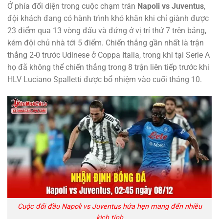
Ở phía đối diện trong cuộc chạm trán
Napoli vs Juventus
,
đội khách đang có hành trình khó khăn khi chỉ giành được
23 điểm qua 13 vòng đấu và đứng ở vị trí thứ 7 trên bảng,
kém đội chủ nhà tới 5 điểm. Chiến thắng gần nhất là trận
thắng 2-0 trước Udinese ở Coppa Italia, trong khi tại Serie A
họ đã không thể chiến thắng trong 8 trận liên tiếp trước khi
HLV Luciano Spalletti được bổ nhiệm vào cuối tháng 10.
Cuộc đối đầu Napoli vs Juventus hứa hẹn mang đến nhiều
kịch tính