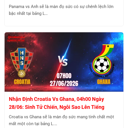
Panama vs Anh sẽ là màn đọ sức có sự chênh lệch lớn
bậc nhất tại bảng L…
Nhận Định Croatia Vs Ghana, 04h00 Ngày
28/06: Sinh Tử Chiến, Ngôi Sao Lên Tiếng
Croatia vs Ghana sẽ là màn đọ sức mang tính chất một
mất một còn tại bảng L.…