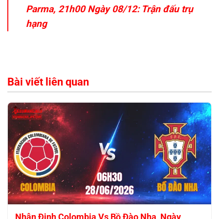
Parma, 21h00 Ngày 08/12: Trận đấu trụ
hạng
Bài viết liên quan
Nhận Định Colombia Vs Bồ Đào Nha, Ngày