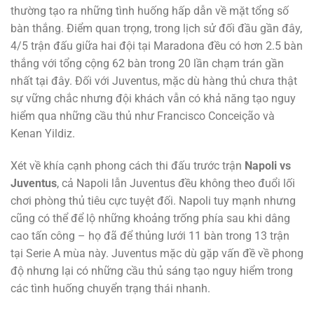
thường tạo ra những tình huống hấp dẫn về mặt tổng số
bàn thắng. Điểm quan trọng, trong lịch sử đối đầu gần đây,
4/5 trận đấu giữa hai đội tại Maradona đều có hơn 2.5 bàn
thắng với tổng cộng 62 bàn trong 20 lần chạm trán gần
nhất tại đây. Đối với Juventus, mặc dù hàng thủ chưa thật
sự vững chắc nhưng đội khách vẫn có khả năng tạo nguy
hiểm qua những cầu thủ như Francisco Conceição và
Kenan Yildiz.
Xét về khía cạnh phong cách thi đấu trước trận
Napoli vs
Juventus
, cả Napoli lẫn Juventus đều không theo đuổi lối
chơi phòng thủ tiêu cực tuyệt đối. Napoli tuy mạnh nhưng
cũng có thể để lộ những khoảng trống phía sau khi dâng
cao tấn công – họ đã để thủng lưới 11 bàn trong 13 trận
tại Serie A mùa này. Juventus mặc dù gặp vấn đề về phong
độ nhưng lại có những cầu thủ sáng tạo nguy hiểm trong
các tình huống chuyển trạng thái nhanh.