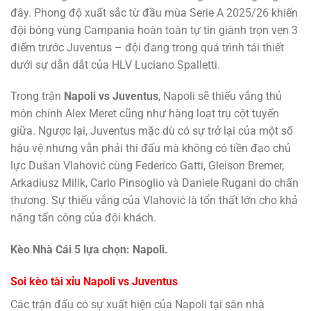
đây. Phong độ xuất sắc từ đầu mùa Serie A 2025/26 khiến
đội bóng vùng Campania hoàn toàn tự tin giành trọn vẹn 3
điểm trước Juventus – đội đang trong quá trình tái thiết
dưới sự dẫn dắt của HLV Luciano Spalletti.
Trong trận
Napoli vs Juventus
, Napoli sẽ thiếu vắng thủ
môn chính Alex Meret cũng như hàng loạt trụ cột tuyến
giữa. Ngược lại, Juventus mặc dù có sự trở lại của một số
hậu vệ nhưng vẫn phải thi đấu mà không có tiền đạo chủ
lực Dušan Vlahović cùng Federico Gatti, Gleison Bremer,
Arkadiusz Milik, Carlo Pinsoglio và Daniele Rugani do chấn
thương. Sự thiếu vắng của Vlahović là tổn thất lớn cho khả
năng tấn công của đội khách.
Kèo Nhà Cái 5 lựa chọn: Napoli.
Soi kèo tài xỉu Napoli vs Juventus
Các trận đấu có sự xuất hiện của Napoli tại sân nhà