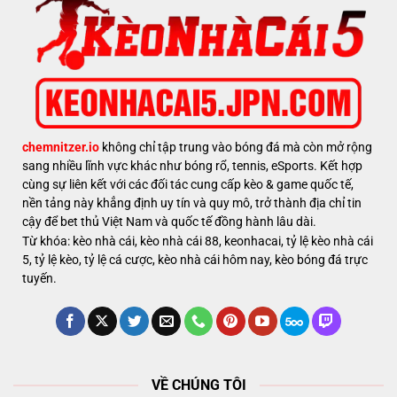
chemnitzer.io
không chỉ tập trung vào bóng đá mà còn mở rộng
sang nhiều lĩnh vực khác như bóng rổ, tennis, eSports. Kết hợp
cùng sự liên kết với các đối tác cung cấp kèo & game quốc tế,
nền tảng này khẳng định uy tín và quy mô, trở thành địa chỉ tin
cậy để bet thủ Việt Nam và quốc tế đồng hành lâu dài.
Từ khóa: kèo nhà cái, kèo nhà cái 88, keonhacai, tỷ lệ kèo nhà cái
5, tỷ lệ kèo, tỷ lệ cá cược, kèo nhà cái hôm nay, kèo bóng đá trực
tuyến.
VỀ CHÚNG TÔI