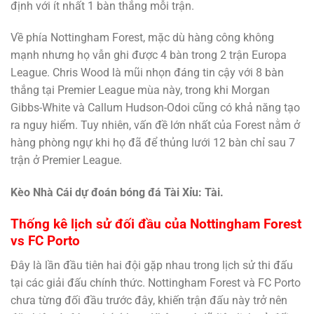
định với ít nhất 1 bàn thắng mỗi trận.
Về phía Nottingham Forest, mặc dù hàng công không
mạnh nhưng họ vẫn ghi được 4 bàn trong 2 trận Europa
League. Chris Wood là mũi nhọn đáng tin cậy với 8 bàn
thắng tại Premier League mùa này, trong khi Morgan
Gibbs-White và Callum Hudson-Odoi cũng có khả năng tạo
ra nguy hiểm. Tuy nhiên, vấn đề lớn nhất của Forest nằm ở
hàng phòng ngự khi họ đã để thủng lưới 12 bàn chỉ sau 7
trận ở Premier League.
Kèo Nhà Cái dự đoán bóng đá Tài Xỉu: Tài.
Thống kê lịch sử đối đầu của Nottingham Forest
vs FC Porto
Đây là lần đầu tiên hai đội gặp nhau trong lịch sử thi đấu
tại các giải đấu chính thức. Nottingham Forest và FC Porto
chưa từng đối đầu trước đây, khiến trận đấu này trở nên