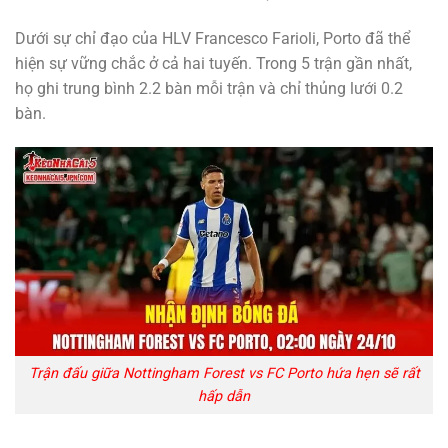
Dưới sự chỉ đạo của HLV Francesco Farioli, Porto đã thể
hiện sự vững chắc ở cả hai tuyến. Trong 5 trận gần nhất,
họ ghi trung bình 2.2 bàn mỗi trận và chỉ thủng lưới 0.2
bàn.
Trận đấu giữa Nottingham Forest vs FC Porto hứa hẹn sẽ rất
hấp dẫn