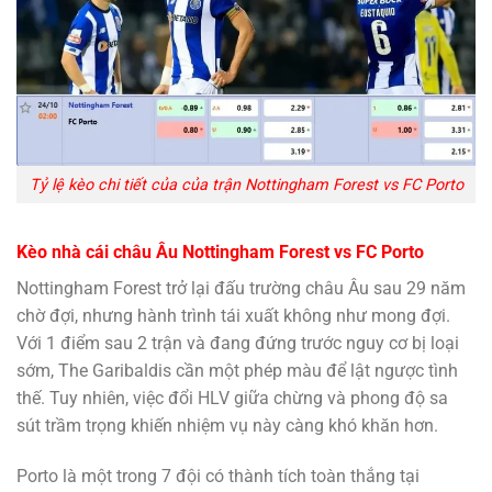
Tỷ lệ kèo chi tiết của của trận Nottingham Forest vs FC Porto
Kèo nhà cái châu Âu Nottingham Forest vs FC Porto
Nottingham Forest trở lại đấu trường châu Âu sau 29 năm
chờ đợi, nhưng hành trình tái xuất không như mong đợi.
Với 1 điểm sau 2 trận và đang đứng trước nguy cơ bị loại
sớm, The Garibaldis cần một phép màu để lật ngược tình
thế. Tuy nhiên, việc đổi HLV giữa chừng và phong độ sa
sút trầm trọng khiến nhiệm vụ này càng khó khăn hơn.
Porto là một trong 7 đội có thành tích toàn thắng tại