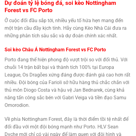
Dự đoán
tỷ lệ bóng đá
, soi kèo Nottingham
Forest vs FC Porto
Ở cuộc đối đầu sắp tới, nhiều yếu tố hứa hẹn mang đến
một trận cầu đầy kịch tính. Hãy cùng Kèo Nhà Cái đưa ra
những phân tích sâu sắc và dự đoán chính xác nhất.
Soi kèo Châu Á Nottingham Forest vs FC Porto
Porto đang thể hiện phong độ vượt trội so với đối thủ. Với
chuỗi 14 trận bất bại và thành tích 100% tại Europa
League, Os Dragões xứng đáng được đánh giá cao hơn rất
nhiều. Đội bóng của Farioli sở hữu hàng thủ chắc chắn với
thủ môn Diogo Costa và hậu vệ Jan Bednarek, cùng khả
năng tấn công sắc bén với Gabri Veiga và tiền đạo Samu
Omorodion.
Về phía Nottingham Forest, đây là thời điểm tồi tệ nhất để
đối đầu với một đội bóng mạnh như Porto. HLV Sean
Dyche mới chỉ có vài ngày để làm quen với đội hình và