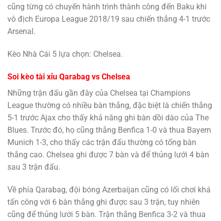
cũng từng có chuyến hành trình thành công đến Baku khi
vô địch Europa League 2018/19 sau chiến thắng 4-1 trước
Arsenal.
Kèo Nhà Cái 5 lựa chọn: Chelsea.
Soi kèo tài xỉu Qarabag vs Chelsea
Những trận đấu gần đây của Chelsea tại Champions
League thường có nhiều bàn thắng, đặc biệt là chiến thắng
5-1 trước Ajax cho thấy khả năng ghi bàn dồi dào của The
Blues. Trước đó, họ cũng thắng Benfica 1-0 và thua Bayern
Munich 1-3, cho thấy các trận đấu thường có tổng bàn
thắng cao. Chelsea ghi được 7 bàn và để thủng lưới 4 bàn
sau 3 trận đấu.
Về phía Qarabag, đội bóng Azerbaijan cũng có lối chơi khá
tấn công với 6 bàn thắng ghi được sau 3 trận, tuy nhiên
cũng để thủng lưới 5 bàn. Trận thắng Benfica 3-2 và thua