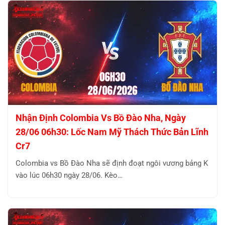
Nhận Định Colombia Vs Bồ Đào Nha, Ngày
28/06 06h30: Lốc Nam Mỹ Thách Thức Bản Lĩnh
Cr7
Colombia vs Bồ Đào Nha sẽ định đoạt ngôi vương bảng K
vào lúc 06h30 ngày 28/06. Kèo…