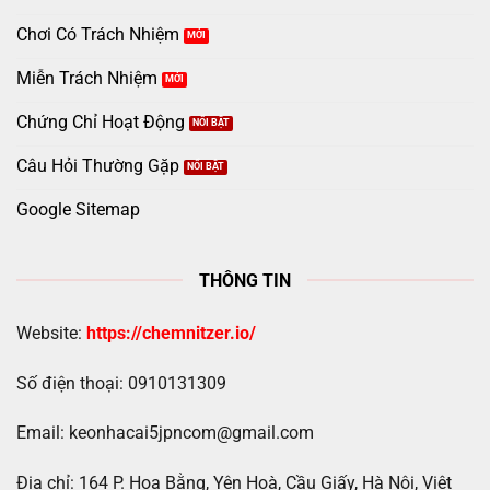
Chơi Có Trách Nhiệm
Miễn Trách Nhiệm
Chứng Chỉ Hoạt Động
Câu Hỏi Thường Gặp
Google Sitemap
THÔNG TIN
Website:
https://chemnitzer.io/
Số điện thoại: 0910131309
Email:
keonhacai5jpncom@gmail.com
Địa chỉ: 164 P. Hoa Bằng, Yên Hoà, Cầu Giấy, Hà Nội, Việt