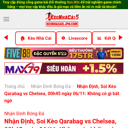
Truy cập đúng cổng game bài đổi thưởng
Sun.Win
để trải nghiệm game chính
Bỏ
hãng – mọi truy cập khác đều là giả mạo và tiềm ẩn rủi ro mất tài khoản!
qua
nội
dung
Kèo Nhà Cái
Livescore
Kết Quả Bó
Trang chủ
-
Nhận Định Bóng Đá
-
Nhận Định, Soi Kèo
Qarabag vs Chelsea, 00h45 ngày 06/11: Không có gì bất
ngờ
Nhận Định Bóng Đá
Nhận Định, Soi Kèo Qarabag vs Chelsea,