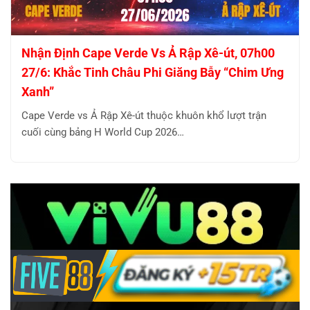
Nhận Định Cape Verde Vs Ả Rập Xê-út, 07h00
27/6: Khắc Tinh Châu Phi Giăng Bẫy “Chim Ưng
Xanh”
Cape Verde vs Ả Rập Xê-út thuộc khuôn khổ lượt trận
cuối cùng bảng H World Cup 2026…