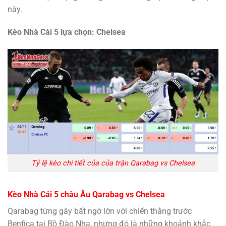
này.
Kèo Nhà Cái 5 lựa chọn: Chelsea
Tỷ lệ kèo chi tiết của của trận Qarabag vs Chelsea
Kèo Nhà Cái 5 châu Âu Qarabag vs Chelsea
Qarabag từng gây bất ngờ lớn với chiến thắng trước
Benfica tại Bồ Đào Nha, nhưng đó là những khoảnh khắc