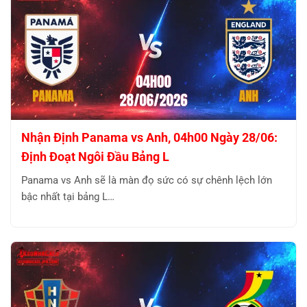
Nhận Định Panama vs Anh, 04h00 Ngày 28/06:
Định Đoạt Ngôi Đầu Bảng L
Panama vs Anh sẽ là màn đọ sức có sự chênh lệch lớn
bậc nhất tại bảng L…