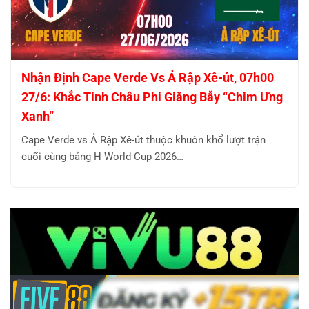
Nhận Định Cape Verde Vs Ả Rập Xê-út, 07h00
27/6: Khắc Tinh Châu Phi Giăng Bẫy “Chim Ưng
Xanh”
Cape Verde vs Ả Rập Xê-út thuộc khuôn khổ lượt trận
cuối cùng bảng H World Cup 2026…