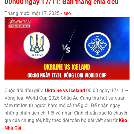
00h00 ngày 17/11: Bản thắng chia đều
Tháng mười một 17, 2025
•
seo
Cuộc đối đầu giữa
Ukraine vs Iceland
00:00 ngày 17/11 –
Vòng loại World Cup 2026 Châu Âu đang thu hút sự quan
tâm rất lớn từ người hâm mộ cả thế giới. Để nhận ngay
những phân tích chi tiết và nhận định chuẩn xác từ chuyên
gia của chúng tôi, hãy theo dõi toàn bộ bài viết sau từ
Kèo
Nhà Cái
.