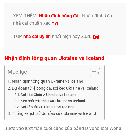
XEM THÊM:
Nhận định bóng đá
-
Nhận định kèo
nhà cái
chuẩn xác
TOP
nhà cái uy tín
nhất hiện nay 2026
Nhận định tổng quan Ukraine vs Iceland
Mục lục
Nhận định tổng quan Ukraine vs Iceland
Dự đoán tỷ lệ bóng đá, soi kèo Ukraine vs Iceland
Soi kèo Châu Á Ukraine vs Iceland
Kèo nhà cái châu Âu Ukraine vs Iceland
Soi kèo tài xỉu Ukraine vs Iceland
Thống kê lịch sử đối đầu của Ukraine vs Iceland
Bước vào lượt trận cuối cùng của bảng D vòng loại World