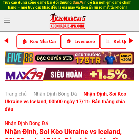
Truy cập đúng cổng game bài đổi thưởng
Sun.Win
để trải nghiệm game chính
Bỏ
hãng – mọi truy cập khác đều là giả mạo và tiềm ẩn rủi ro mất tài khoản!
qua
nội
dung
Kèo Nhà Cái
Livescore
Kết Quả Bó
Trang chủ
-
Nhận Định Bóng Đá
-
Nhận Định, Soi Kèo
Ukraine vs Iceland, 00h00 ngày 17/11: Bản thắng chia
đều
Nhận Định Bóng Đá
Nhận Định, Soi Kèo Ukraine vs Iceland,