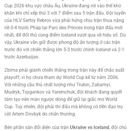
Cup 2026 khu vực châu Âu, Ukraine đang rơi vào thế khó
khăn khi chỉ xếp thứ 3 với 7 điểm sau 5 trận đấu. Đội tuyển
của HLV Serhiy Rebrov vừa phải hứng chịu trận thua nặng
nề 0-4 trước Pháp tại Parc des Princes trong trận đấu mới
nhất, để đối thủ cùng điểm Iceland vượt qua về hiệu số. Dù
vậy, Ukraine vẫn giữ được phong độ ấn tượng ở các trận
trước đó với chiến thắng lớn 5-3 trước chính Iceland và 2-1
trước Azerbaijan.
Zbirna phải giành chiến thắng trong trận này để chắc suất
playoff, vì họ chưa tham dự World Cup kể từ năm 2006.
Với những cầu thủ chất lượng như Trubin, Zabarnyi,
Mudryk, Tsygankov và Yaremchuk, đội khách đang quyết
tâm tạo nên màn ngược dòng để giữ lại giấc mơ World
Cup. Tuy nhiên, đội phải thi đấu mà không có tiền đạo trụ
cột Artem Dovbyk do chấn thương.
Bên phần sân đối diện của trận
Ukraine vs Iceland
, đội chủ