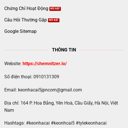
Chứng Chỉ Hoạt Động
Câu Hỏi Thường Gặp
Google Sitemap
THÔNG TIN
Website:
https://chemnitzer.io/
Số điện thoại: 0910131309
Email:
keonhacai5jpncom@gmail.com
Địa chỉ: 164 P. Hoa Bằng, Yên Hoà, Cầu Giấy, Hà Nội, Việt
Nam
Hashtags:
#keonhacai #keonhcai5 #tylekeonhacai