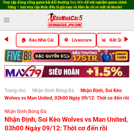
Truy cập đúng cổng game bài đổi thưởng
Sun.Win
để trải nghiệm game chính
Bỏ
hãng – mọi truy cập khác đều là giả mạo và tiềm ẩn rủi ro mất tài khoản!
qua
nội
dung
Kèo Nhà Cái
Livescore
Kết Quả Bó
Trang chủ
-
Nhận Định Bóng Đá
-
Nhận Định, Soi Kèo
Wolves vs Man United, 03h00 Ngày 09/12: Thời cơ đến rồi
Nhận Định Bóng Đá
Nhận Định, Soi Kèo Wolves vs Man United,
03h00 Ngày 09/12: Thời cơ đến rồi