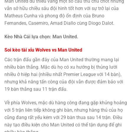
Man United dù thiếu vắng một số cầu thủ chủ chốt nhưng
vẫn sở hữu chiều sâu đội hình tốt hơn với sự trở lại của
Matheus Cunha và phong độ ổn định của Bruno
Fernandes, Casemiro, Amad Diallo cùng Diogo Dalot.
Kèo Nhà Cái lựa chọn: Man United.
Soi kèo tài xỉu Wolves vs Man United
Các trận đấu gần đây của Man United thường mang lại
nhiều bàn thắng. Mặc dù họ có xu hướng bị thủng lưới
nhiều ở hiệp hai (nhiều nhất Premier League với 14 bàn),
nhưng khả năng tấn công của đội vẫn được đảm bảo với
19 bàn thắng sau 11 trận đấu.
Về phía Wolves, mặc dù hàng công đang gặp khủng hoảng
với 5 trận liên tiếp không ghi bàn, nhưng hàng thủ của họ
cũng đang rất yếu kém với 29 bàn thua sau 14 trận. Điều
này tạo điều kiện cho Man United có thể tận dụng để ghi