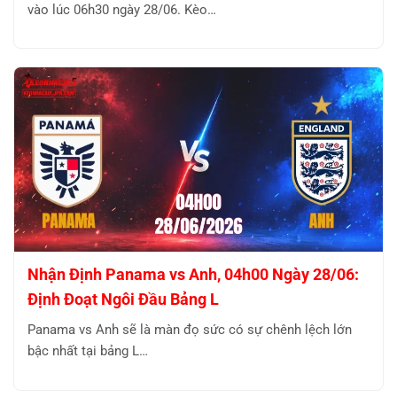
vào lúc 06h30 ngày 28/06. Kèo…
Nhận Định Panama vs Anh, 04h00 Ngày 28/06:
Định Đoạt Ngôi Đầu Bảng L
Panama vs Anh sẽ là màn đọ sức có sự chênh lệch lớn
bậc nhất tại bảng L…