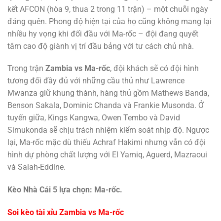
kết AFCON (hòa 9, thua 2 trong 11 trận) – một chuỗi ngày
đáng quên. Phong độ hiện tại của họ cũng không mang lại
nhiều hy vọng khi đối đầu với Ma-rốc – đội đang quyết
tâm cao độ giành vị trí đầu bảng với tư cách chủ nhà.
Trong trận
Zambia vs Ma-rốc
, đội khách sẽ có đội hình
tương đối đầy đủ với những cầu thủ như Lawrence
Mwanza giữ khung thành, hàng thủ gồm Mathews Banda,
Benson Sakala, Dominic Chanda và Frankie Musonda. Ở
tuyến giữa, Kings Kangwa, Owen Tembo và David
Simukonda sẽ chịu trách nhiệm kiểm soát nhịp độ. Ngược
lại, Ma-rốc mặc dù thiếu Achraf Hakimi nhưng vẫn có đội
hình dự phòng chất lượng với El Yamiq, Aguerd, Mazraoui
và Salah-Eddine.
Kèo Nhà Cái 5 lựa chọn: Ma-rốc.
Soi kèo tài xỉu Zambia vs Ma-rốc