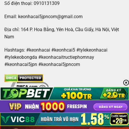
Số điện thoại: 0910131309
Email:
keonhacai5jpncom@gmail.com
Địa chỉ: 164 P. Hoa Bằng, Yên Hoà, Cầu Giấy, Hà Nội, Việt
Nam
Hashtags:
#keonhacai #keonhcai5 #tylekeonhacai
#tylekeobongda #keonhacaitructiephomnay
#keonhacai5jpn #keonhacai5jpncom
Copyright 2026 ©
Kèo Nhà Cái
| Bản quyền thuộc về chemnitzer.io |
Kèo Nhà Cái - Tỷ Lệ Kèo Nhà Cái 5, Kèo Bóng Đá Trực Tuyến Hôm