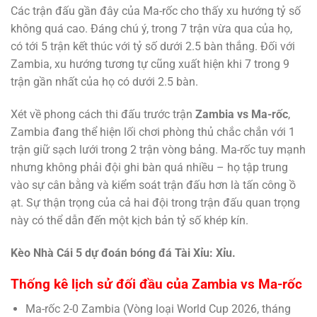
Các trận đấu gần đây của Ma-rốc cho thấy xu hướng tỷ số
không quá cao. Đáng chú ý, trong 7 trận vừa qua của họ,
có tới 5 trận kết thúc với tỷ số dưới 2.5 bàn thắng. Đối với
Zambia, xu hướng tương tự cũng xuất hiện khi 7 trong 9
trận gần nhất của họ có dưới 2.5 bàn.
Xét về phong cách thi đấu trước trận
Zambia vs Ma-rốc
,
Zambia đang thể hiện lối chơi phòng thủ chắc chắn với 1
trận giữ sạch lưới trong 2 trận vòng bảng. Ma-rốc tuy mạnh
nhưng không phải đội ghi bàn quá nhiều – họ tập trung
vào sự cân bằng và kiểm soát trận đấu hơn là tấn công ồ
ạt. Sự thận trọng của cả hai đội trong trận đấu quan trọng
này có thể dẫn đến một kịch bản tỷ số khép kín.
Kèo Nhà Cái 5 dự đoán bóng đá Tài Xỉu: Xỉu.
Thống kê lịch sử đối đầu của Zambia vs Ma-rốc
Ma-rốc 2-0 Zambia (Vòng loại World Cup 2026, tháng