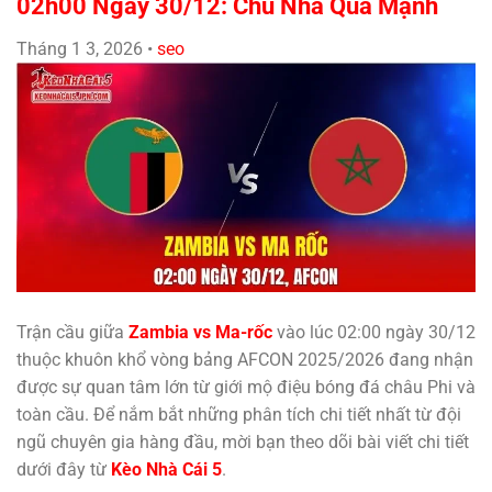
02h00 Ngày 30/12: Chủ Nhà Quá Mạnh
Tháng 1 3, 2026
•
seo
Trận cầu giữa
Zambia vs Ma-rốc
vào lúc 02:00 ngày 30/12
thuộc khuôn khổ vòng bảng AFCON 2025/2026 đang nhận
được sự quan tâm lớn từ giới mộ điệu bóng đá châu Phi và
toàn cầu. Để nắm bắt những phân tích chi tiết nhất từ đội
ngũ chuyên gia hàng đầu, mời bạn theo dõi bài viết chi tiết
dưới đây từ
Kèo Nhà Cái 5
.