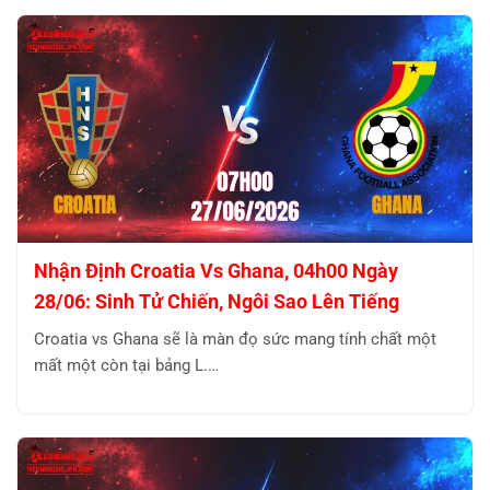
Nhận Định Croatia Vs Ghana, 04h00 Ngày
28/06: Sinh Tử Chiến, Ngôi Sao Lên Tiếng
Croatia vs Ghana sẽ là màn đọ sức mang tính chất một
mất một còn tại bảng L.…