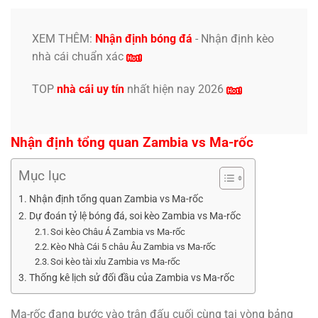
XEM THÊM:
Nhận định bóng đá
-
Nhận định kèo
nhà cái
chuẩn xác
TOP
nhà cái uy tín
nhất hiện nay 2026
Nhận định tổng quan Zambia vs Ma-rốc
Mục lục
Nhận định tổng quan Zambia vs Ma-rốc
Dự đoán tỷ lệ bóng đá, soi kèo Zambia vs Ma-rốc
Soi kèo Châu Á Zambia vs Ma-rốc
Kèo Nhà Cái 5 châu Âu Zambia vs Ma-rốc
Soi kèo tài xỉu Zambia vs Ma-rốc
Thống kê lịch sử đối đầu của Zambia vs Ma-rốc
Ma-rốc đang bước vào trận đấu cuối cùng tại vòng bảng