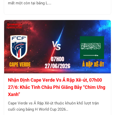
mất một còn tại bảng L.…
Nhận Định Cape Verde Vs Ả Rập Xê-út, 07h00
27/6: Khắc Tinh Châu Phi Giăng Bẫy “Chim Ưng
Xanh”
Cape Verde vs Ả Rập Xê-út thuộc khuôn khổ lượt trận
cuối cùng bảng H World Cup 2026…