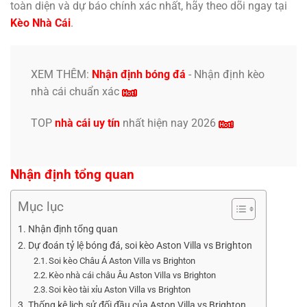
toàn diện và dự báo chính xác nhất, hãy theo dõi ngay tại
Kèo Nhà Cái
.
XEM THÊM:
Nhận định bóng đá
-
Nhận định kèo
nhà cái
chuẩn xác
TOP
nhà cái uy tín
nhất hiện nay 2026
Nhận định tổng quan
Mục lục
Nhận định tổng quan
Dự đoán tỷ lệ bóng đá, soi kèo Aston Villa vs Brighton
Soi kèo Châu Á Aston Villa vs Brighton
Kèo nhà cái châu Âu Aston Villa vs Brighton
Soi kèo tài xỉu Aston Villa vs Brighton
Thống kê lịch sử đối đầu của Aston Villa vs Brighton