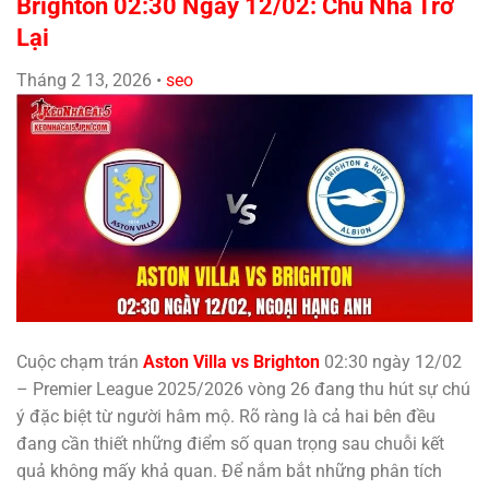
Brighton 02:30 Ngày 12/02: Chủ Nhà Trở
Lại
Tháng 2 13, 2026
•
seo
Cuộc chạm trán
Aston Villa vs Brighton
02:30 ngày 12/02
– Premier League 2025/2026 vòng 26 đang thu hút sự chú
ý đặc biệt từ người hâm mộ. Rõ ràng là cả hai bên đều
đang cần thiết những điểm số quan trọng sau chuỗi kết
quả không mấy khả quan. Để nắm bắt những phân tích