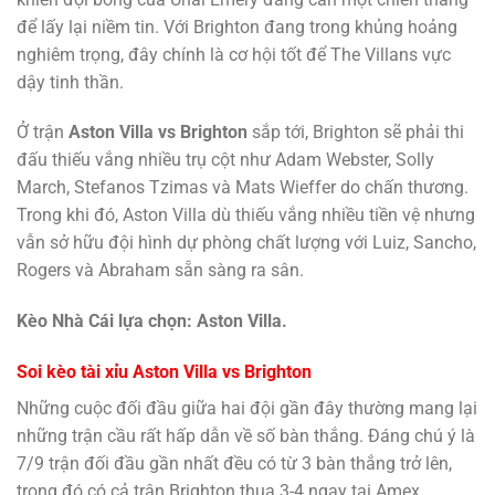
để lấy lại niềm tin. Với Brighton đang trong khủng hoảng
nghiêm trọng, đây chính là cơ hội tốt để The Villans vực
dậy tinh thần.
Ở trận
Aston Villa vs Brighton
sắp tới, Brighton sẽ phải thi
đấu thiếu vắng nhiều trụ cột như Adam Webster, Solly
March, Stefanos Tzimas và Mats Wieffer do chấn thương.
Trong khi đó, Aston Villa dù thiếu vắng nhiều tiền vệ nhưng
vẫn sở hữu đội hình dự phòng chất lượng với Luiz, Sancho,
Rogers và Abraham sẵn sàng ra sân.
Kèo Nhà Cái lựa chọn: Aston Villa.
Soi kèo tài xỉu Aston Villa vs Brighton
Những cuộc đối đầu giữa hai đội gần đây thường mang lại
những trận cầu rất hấp dẫn về số bàn thắng. Đáng chú ý là
7/9 trận đối đầu gần nhất đều có từ 3 bàn thắng trở lên,
trong đó có cả trận Brighton thua 3-4 ngay tại Amex