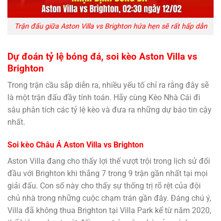
Trận đấu giữa Aston Villa vs Brighton hứa hẹn sẽ rất hấp dẫn
Dự đoán
tỷ lệ bóng đá
, soi kèo Aston Villa vs
Brighton
Trong trận cầu sắp diễn ra, nhiều yếu tố chỉ ra rằng đây sẽ
là một trận đấu đầy tính toán. Hãy cùng Kèo Nhà Cái đi
sâu phân tích các tỷ lệ kèo và đưa ra những dự báo tin cậy
nhất.
Soi kèo Châu Á Aston Villa vs Brighton
Aston Villa đang cho thấy lợi thế vượt trội trong lịch sử đối
đầu với Brighton khi thắng 7 trong 9 trận gần nhất tại mọi
giải đấu. Con số này cho thấy sự thống trị rõ rệt của đội
chủ nhà trong những cuộc chạm trán gần đây. Đáng chú ý,
Villa đã không thua Brighton tại Villa Park kể từ năm 2020,