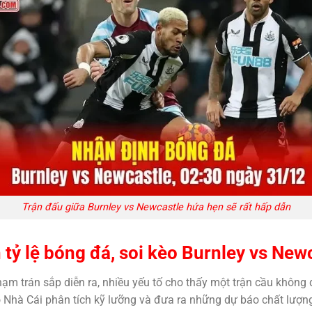
Trận đấu giữa Burnley vs Newcastle hứa hẹn sẽ rất hấp dẫn
n
tỷ lệ bóng đá
, soi kèo Burnley vs New
ạm trán sắp diễn ra, nhiều yếu tố cho thấy một trận cầu không
Nhà Cái phân tích kỹ lưỡng và đưa ra những dự báo chất lượng