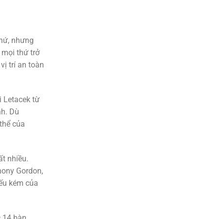
khứ, nhưng
mọi thứ trở
ị trí an toàn
i Letacek từ
nh. Dù
thể của
t nhiều.
hony Gordon,
yếu kém của
c 14 bàn