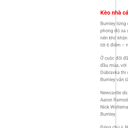
Kèo nhà cá
Burnley từng
phong độ sa 
nên khó khăn 
tới 6 điểm – 
Ở cuộc đối đ
đầu mùa, với
Dúbravka thi 
Burnley vẫn l
Newcastle dù 
Aaron Ramsdal
Nick Woltema
Burnley.
Đáng chú ý, N