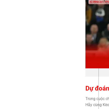
Dự đoá
Trong cuộc ch
Hãy cùng Kèo 