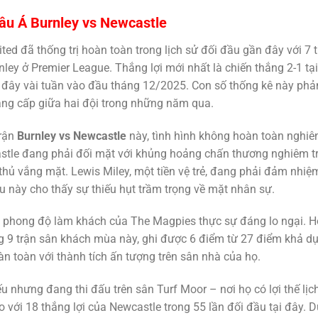
âu Á Burnley vs Newcastle
ted đã thống trị hoàn toàn trong lịch sử đối đầu gần đây với 7 t
rnley ở Premier League. Thắng lợi mới nhất là chiến thắng 2-1 tạ
 đây vài tuần vào đầu tháng 12/2025. Con số thống kê này phả
ẳng cấp giữa hai đội trong những năm qua.
trận
Burnley vs Newcastle
này, tình hình không hoàn toàn nghiê
stle đang phải đối mặt với khủng hoảng chấn thương nghiêm t
 thủ vắng mặt. Lewis Miley, một tiền vệ trẻ, đang phải đảm nhiệm
u này cho thấy sự thiếu hụt trầm trọng về mặt nhân sự.
 phong độ làm khách của The Magpies thực sự đáng lo ngại. Họ
ng 9 trận sân khách mùa này, ghi được 6 điểm từ 27 điểm khả d
àn toàn với thành tích ấn tượng trên sân nhà của họ.
ếu nhưng đang thi đấu trên sân Turf Moor – nơi họ có lợi thế lịc
o với 18 thắng lợi của Newcastle trong 55 lần đối đầu tại đây. D