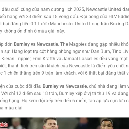
 đấu cuối cùng của năm dương lịch 2025, Newcastle United đang
 xếp hạng với 23 điểm sau 18 vòng đấu. Đội bóng của HLV Edd
t bại đáng tiếc 0-1 trước Manchester United trong trận Boxing Da
y không ổn định ở mùa giải này.
ếp đón
Burnley vs Newcastle
, The Magpies đang gặp nhiều kh
n sự. Hàng loạt trụ cột hàng phòng ngự như Dan Burn, Tino Li
Kieran Trippier, Emil Krafth và Jamaal Lascelles đều vắng mặt
iệt, thành tích trên sân khách của Newcastle là điểm yếu chết n
c 1 chiến thắng trên 9 trận làm khách, với 6 thất bại đáng thất 
iện của cuộc đối đầu
Burnley vs Newcastle
, chủ nhà đang lâm 
. Với chỉ 12 điểm sau 18 trận, Burnley xếp ở vị trí thứ 19 và đan
ống hạng. Họ kém đội xếp trên đến 6 điểm, tạo áp lực cực lớn c
ủa mùa giải.