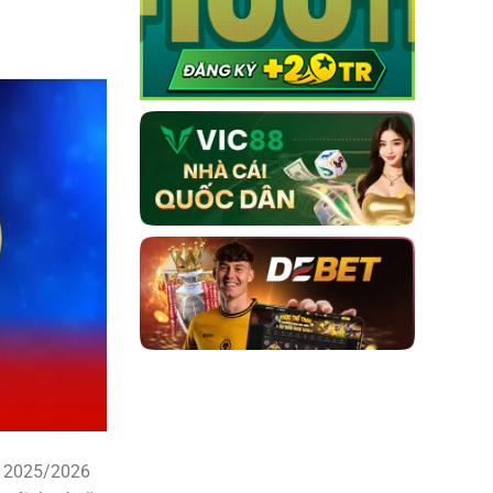
e 2025/2026