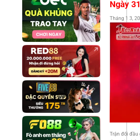
Ngày 31
Tháng 1 3, 2
Trận đối đầu