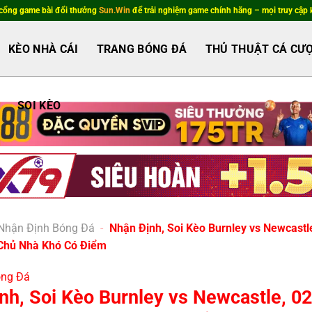
cổng game bài đổi thưởng
Sun.Win
để trải nghiệm game chính hãng – mọi truy cập kh
KÈO NHÀ CÁI
TRANG BÓNG ĐÁ
THỦ THUẬT CÁ CƯ
SOI KÈO
Nhận Định Bóng Đá
-
Nhận Định, Soi Kèo Burnley vs Newcastl
Chủ Nhà Khó Có Điểm
óng Đá
nh, Soi Kèo Burnley vs Newcastle, 0