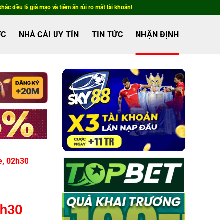
ác đều là giả mạo và tiềm ẩn rủi ro mất tài khoản!
ỢC
NHÀ CÁI UY TÍN
TIN TỨC
NHẬN ĐỊNH
e, 02h30
2h30