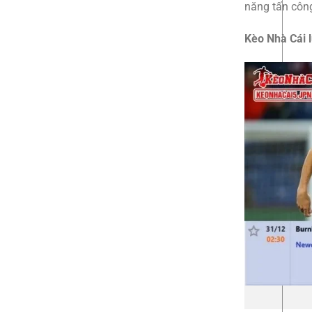
năng tấn công
Kèo Nhà Cái 