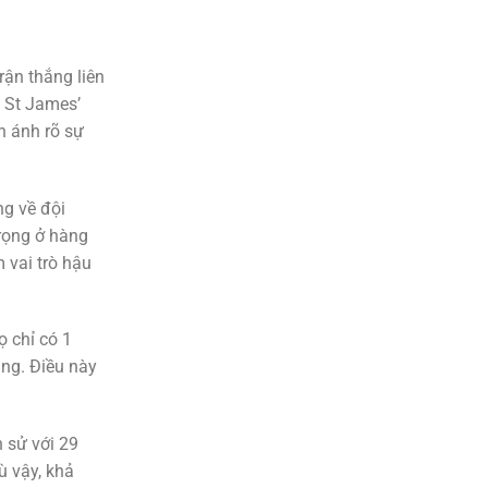
rận thắng liên
i St James’
n ánh rõ sự
ng về đội
rọng ở hàng
 vai trò hậu
 chỉ có 1
ụng. Điều này
h sử với 29
ù vậy, khả